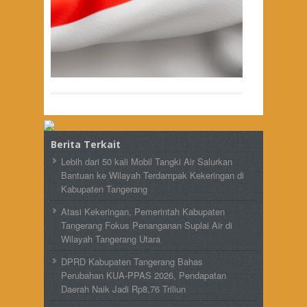
Berita Terkait
Lebih dari 50 kali Mobil Tangki Air Salurkan
Bantuan ke Wilayah Terdampak Kekeringan di
Kabupaten Tangerang
Atasi Kekeringan, Pemerintah Kabupaten
Tangerang Fokus Penanganan Suplai Air di
Wilayah Tangerang Utara
DPRD Kabupaten Tangerang Bahas
Perubahan KUA-PPAS 2026, Pendapatan
Daerah Naik Jadi Rp8,76 Triliun