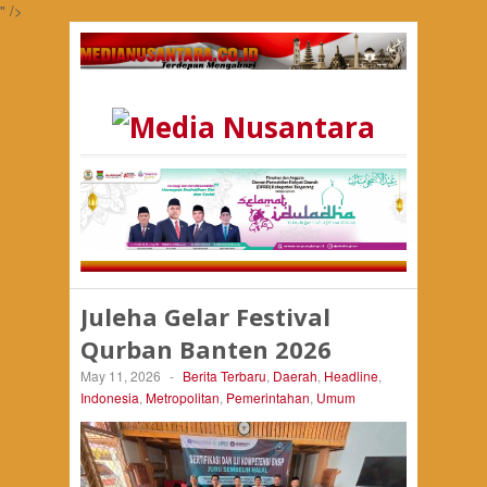
" />
Juleha Gelar Festival
Qurban Banten 2026
May 11, 2026
-
Berita Terbaru
,
Daerah
,
Headline
,
Indonesia
,
Metropolitan
,
Pemerintahan
,
Umum