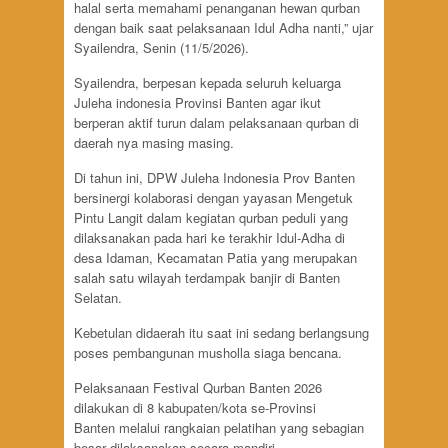
halal serta memahami penanganan hewan qurban
dengan baik saat pelaksanaan Idul Adha nanti,” ujar
Syailendra, Senin (11/5/2026).
Syailendra, berpesan kepada seluruh keluarga
Juleha indonesia Provinsi Banten agar ikut
berperan aktif turun dalam pelaksanaan qurban di
daerah nya masing masing.
Di tahun ini, DPW Juleha Indonesia Prov Banten
bersinergi kolaborasi dengan yayasan Mengetuk
Pintu Langit dalam kegiatan qurban peduli yang
dilaksanakan pada hari ke terakhir Idul-Adha di
desa Idaman, Kecamatan Patia yang merupakan
salah satu wilayah terdampak banjir di Banten
Selatan.
Kebetulan didaerah itu saat ini sedang berlangsung
poses pembangunan musholla siaga bencana.
Pelaksanaan Festival Qurban Banten 2026
dilakukan di 8 kabupaten/kota se-Provinsi
Banten melalui rangkaian pelatihan yang sebagian
besar dilaksanakan secara mandiri