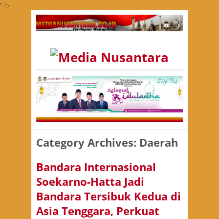
" />
Category Archives:
Daerah
Bandara Internasional
Soekarno-Hatta Jadi
Bandara Tersibuk Kedua di
Asia Tenggara, Perkuat