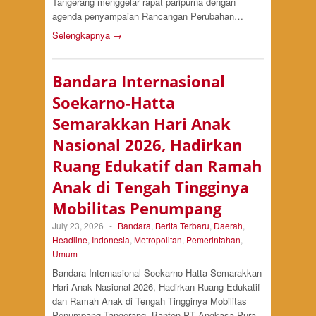
Tangerang menggelar rapat paripurna dengan
agenda penyampaian Rancangan Perubahan…
Selengkapnya →
Bandara Internasional
Soekarno-Hatta
Semarakkan Hari Anak
Nasional 2026, Hadirkan
Ruang Edukatif dan Ramah
Anak di Tengah Tingginya
Mobilitas Penumpang
July 23, 2026
-
Bandara
,
Berita Terbaru
,
Daerah
,
Headline
,
Indonesia
,
Metropolitan
,
Pemerintahan
,
Umum
Bandara Internasional Soekarno-Hatta Semarakkan
Hari Anak Nasional 2026, Hadirkan Ruang Edukatif
dan Ramah Anak di Tengah Tingginya Mobilitas
Penumpang Tangerang, Banten PT Angkasa Pura