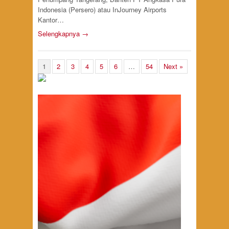
Indonesia (Persero) atau InJourney Airports
Kantor…
Selengkapnya →
1
2
3
4
5
6
…
54
Next »