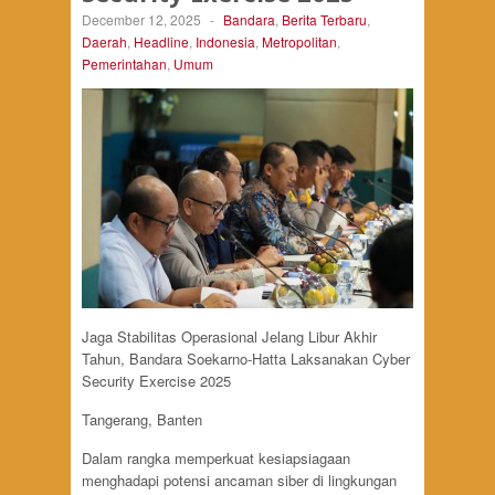
December 12, 2025
-
Bandara
,
Berita Terbaru
,
Daerah
,
Headline
,
Indonesia
,
Metropolitan
,
Pemerintahan
,
Umum
Jaga Stabilitas Operasional Jelang Libur Akhir
Tahun, Bandara Soekarno-Hatta Laksanakan Cyber
Security Exercise 2025
Tangerang, Banten
Dalam rangka memperkuat kesiapsiagaan
menghadapi potensi ancaman siber di lingkungan