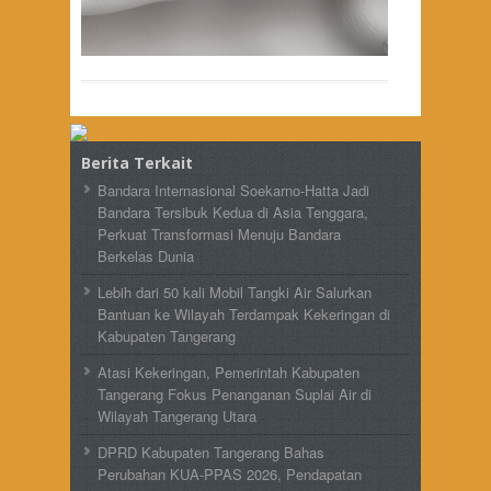
Berita Terkait
Bandara Internasional Soekarno-Hatta Jadi
Bandara Tersibuk Kedua di Asia Tenggara,
Perkuat Transformasi Menuju Bandara
Berkelas Dunia
Lebih dari 50 kali Mobil Tangki Air Salurkan
Bantuan ke Wilayah Terdampak Kekeringan di
Kabupaten Tangerang
Atasi Kekeringan, Pemerintah Kabupaten
Tangerang Fokus Penanganan Suplai Air di
Wilayah Tangerang Utara
DPRD Kabupaten Tangerang Bahas
Perubahan KUA-PPAS 2026, Pendapatan