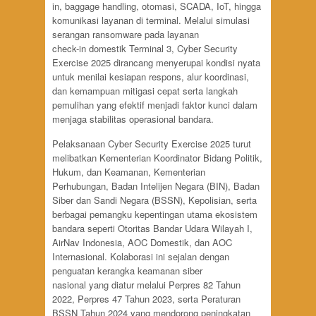
in, baggage handling, otomasi, SCADA, IoT, hingga
komunikasi layanan di terminal. Melalui simulasi
serangan ransomware pada layanan
check-in domestik Terminal 3, Cyber Security
Exercise 2025 dirancang menyerupai kondisi nyata
untuk menilai kesiapan respons, alur koordinasi,
dan kemampuan mitigasi cepat serta langkah
pemulihan yang efektif menjadi faktor kunci dalam
menjaga stabilitas operasional bandara.
Pelaksanaan Cyber Security Exercise 2025 turut
melibatkan Kementerian Koordinator Bidang Politik,
Hukum, dan Keamanan, Kementerian
Perhubungan, Badan Intelijen Negara (BIN), Badan
Siber dan Sandi Negara (BSSN), Kepolisian, serta
berbagai pemangku kepentingan utama ekosistem
bandara seperti Otoritas Bandar Udara Wilayah I,
AirNav Indonesia, AOC Domestik, dan AOC
Internasional. Kolaborasi ini sejalan dengan
penguatan kerangka keamanan siber
nasional yang diatur melalui Perpres 82 Tahun
2022, Perpres 47 Tahun 2023, serta Peraturan
BSSN Tahun 2024 yang mendorong peningkatan