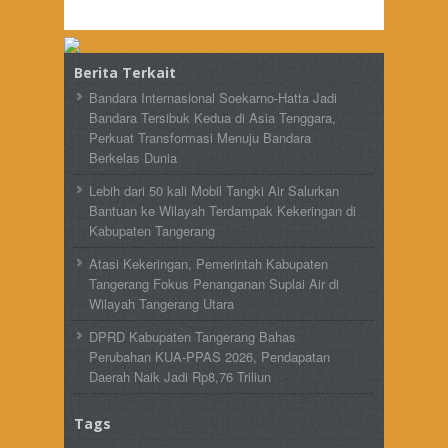
Berita Terkait
Bandara Internasional Soekarno-Hatta Jadi
Bandara Tersibuk Kedua di Asia Tenggara,
Perkuat Transformasi Menuju Bandara
Berkelas Dunia
Lebih dari 50 kali Mobil Tangki Air Salurkan
Bantuan ke Wilayah Terdampak Kekeringan di
Kabupaten Tangerang
Atasi Kekeringan, Pemerintah Kabupaten
Tangerang Fokus Penanganan Suplai Air di
Wilayah Tangerang Utara
DPRD Kabupaten Tangerang Bahas
Perubahan KUA-PPAS 2026, Pendapatan
Daerah Naik Jadi Rp8,76 Triliun
Tags