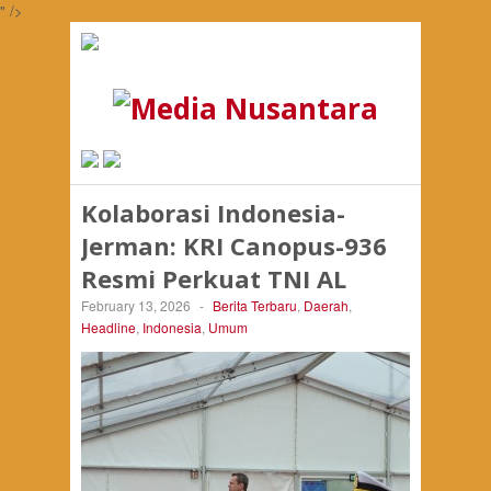
" />
Kolaborasi Indonesia-
Jerman: KRI Canopus-936
Resmi Perkuat TNI AL
February 13, 2026
-
Berita Terbaru
,
Daerah
,
Headline
,
Indonesia
,
Umum