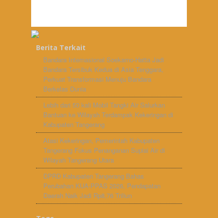
Berita Terkait
Bandara Internasional Soekarno-Hatta Jadi
Bandara Tersibuk Kedua di Asia Tenggara,
Perkuat Transformasi Menuju Bandara
Berkelas Dunia
Lebih dari 50 kali Mobil Tangki Air Salurkan
Bantuan ke Wilayah Terdampak Kekeringan di
Kabupaten Tangerang
Atasi Kekeringan, Pemerintah Kabupaten
Tangerang Fokus Penanganan Suplai Air di
Wilayah Tangerang Utara
DPRD Kabupaten Tangerang Bahas
Perubahan KUA-PPAS 2026, Pendapatan
Daerah Naik Jadi Rp8,76 Triliun