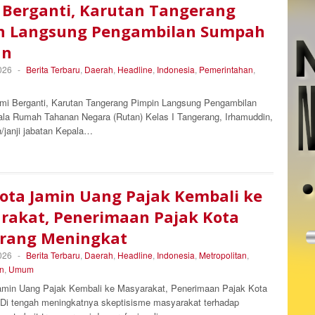
 Berganti, Karutan Tangerang
n Langsung Pengambilan Sumpah
an
026
-
Berita Terbaru
,
Daerah
,
Headline
,
Indonesia
,
Pemerintahan
,
i Berganti, Karutan Tangerang Pimpin Langsung Pengambilan
la Rumah Tahanan Negara (Rutan) Kelas I Tangerang, Irhamuddin,
janji jabatan Kepala…
Kota Jamin Uang Pajak Kembali ke
rakat, Penerimaan Pajak Kota
rang Meningkat
026
-
Berita Terbaru
,
Daerah
,
Headline
,
Indonesia
,
Metropolitan
,
n
,
Umum
amin Uang Pajak Kembali ke Masyarakat, Penerimaan Pajak Kota
Di tengah meningkatnya skeptisisme masyarakat terhadap