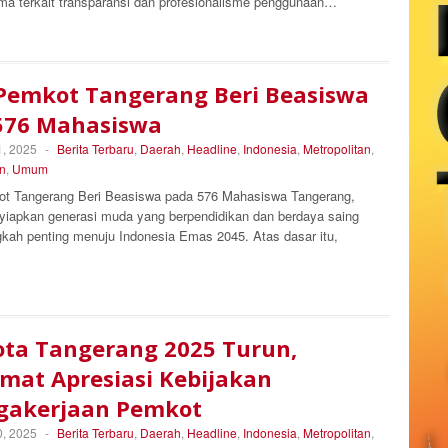
ma terkait transparansi dan profesionalisme penggunaan…
 Pemkot Tangerang Beri Beasiswa
576 Mahasiswa
, 2025
-
Berita Terbaru
,
Daerah
,
Headline
,
Indonesia
,
Metropolitan
,
n
,
Umum
t Tangerang Beri Beasiswa pada 576 Mahasiswa Tangerang,
iapkan generasi muda yang berpendidikan dan berdaya saing
gkah penting menuju Indonesia Emas 2045. Atas dasar itu,
ota Tangerang 2025 Turun,
mat Apresiasi Kebijakan
gakerjaan Pemkot
, 2025
-
Berita Terbaru
,
Daerah
,
Headline
,
Indonesia
,
Metropolitan
,