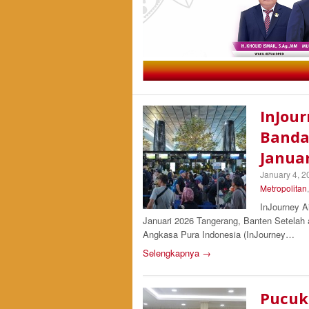
InJour
Banda
Januar
January 4, 2
Metropolitan
InJourney A
Januari 2026 Tangerang, Banten Setelah 
Angkasa Pura Indonesia (InJourney…
Selengkapnya →
Pucuk