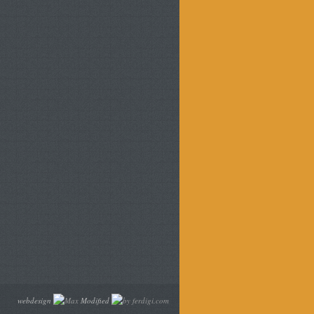
webdesign
Modified