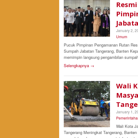
Resmi
Pimpi
Jabat
January 2, 2
Umum
Pucuk Pimpinan Pengamanan Rutan Resm
Sumpah Jabatan Tangerang, Banten Kepa
memimpin langsung pengambilan sumpah/
Selengkapnya →
Wali 
Masya
Tange
January 1, 2
Pemerintaha
Wali Kota J
Tangerang Meningkat Tangerang, Banten 