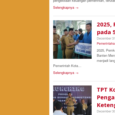
pengelolaan keuangan pemerintah, teruta
Selengkapnya →
2025,
pada 
December 31
Pemerintaha
2025, Pemko
Banten Meny
menjadi lan
Pemerintah Kota…
Selengkapnya →
TPT K
Penga
Keten
December 30