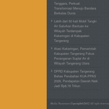
Tenggara, Perkuat
Transformasi Menuju Bandara
Berkelas Dunia
Lebih dari 50 kali Mobil Tangki
Air Salurkan Bantuan ke
Wilayah Terdampak
Kekeringan di Kabupaten
Tangerang
Atasi Kekeringan, Pemerintah
Kabupaten Tangerang Fokus
Penanganan Suplai Air di
Wilayah Tangerang Utara
DPRD Kabupaten Tangerang
Bahas Perubahan KUA-PPAS
2026, Pendapatan Daerah Naik
Jadi Rp8,76 Triliun
Media Nusantara
Copyright©2012
All right reserve