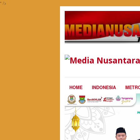
" />
HOME
INDONESIA
METRO