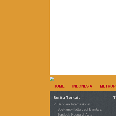
HOME
INDONESIA
METROP
Berita Terkait
T
Bandara Internasional
Soekarno-Hatta Jadi Bandara
Tersibuk Kedua di Asia