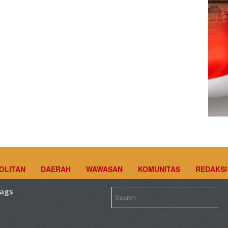
OLITAN
DAERAH
WAWASAN
KOMUNITAS
REDAKSI
ags