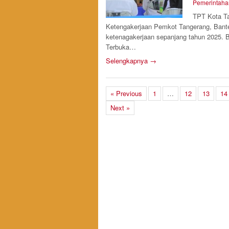
Pemerintaha
TPT Kota Ta
Ketengakerjaan Pemkot Tangerang, Banten
ketenagakerjaan sepanjang tahun 2025. 
Terbuka…
Selengkapnya →
« Previous
1
…
12
13
14
Next »