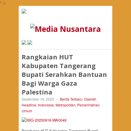
" />
Rangkaian HUT
Kabupaten Tangerang
Bupati Serahkan Bantuan
Bagi Warga Gaza
Palestina
September 16, 2025
-
Berita Terbaru
,
Daerah
,
Headline
,
Indonesia
,
Metropolitan
,
Pemerintahan
,
Umum
Rangkaian HUT Kabupaten Tangerang Bupati