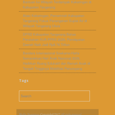
Bantuan ke Wilayah Terdampak Kekeringan di
Kabupaten Tangerang
Atasi Kekeringan, Pemerintah Kabupaten
Tangerang Fokus Penanganan Suplai Air di
Wilayah Tangerang Utara
DPRD Kabupaten Tangerang Bahas
Perubahan KUA-PPAS 2026, Pendapatan
Daerah Naik Jadi Rp8,76 Triliun
Bandara Internasional Soekarno-Hatta
Semarakkan Hari Anak Nasional 2026,
Hadirkan Ruang Edukatif dan Ramah Anak di
Tengah Tingginya Mobilitas Penumpang
Tags
Media Nusantara
Copyright©2012
All right reserved