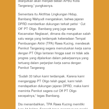
dilanjutkan akan menjadi beban APBD Kota
Tangerang,” pungkasnya.
Sementara itu Aktifitas Lingkungan Hidup,
Bambang Wahyudi mengatakan, bahwa jajaran
DPRD memberikan dukungan terkait petisi ‘ Cut
Off’ PT Oligo. Bambang yang juga warga
Kecamatan Neglasari, dimana dia merupakan salah
satu warga yang terdampak keberadaan Tempat
Pembuangan Akhir (TPA) Rawa Kucing, mendesak
Pemkot Tangerang segera memutuskan kerja sama
dengan PT Oligo lantaran hingga saat ini tidak ada
progres yang dijalankan dalam pekerjaannya yang
tertuang dalam perjanjian kerja sama dengan
Pemkot Tangerang
“Sudah 33 tahun kami terdampak. Karena kami
menganggap PT Oligo telah gagal, kami telah
mendapatkan dukungan jajaran DPRD, maka kami
meminta Pemkot segera cut Off PT Oligo
secepatnya,” tegas Bambang.
Dia menambahkan, TPA Rawa Kucing memiliki
luas 34 hektar. Sampah terus menggunung meski