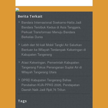
Berita Terkait
Bandara Internasional Soekarno-Hatta Jadi
Bandara Tersibuk Kedua di Asia Tenggara,
Perkuat Transformasi Menuju Bandara
Berkelas Dunia
Lebih dari 50 kali Mobil Tangki Air Salurkan
Bantuan ke Wilayah Terdampak Kekeringan di
Kabupaten Tangerang
Atasi Kekeringan, Pemerintah Kabupaten
Tangerang Fokus Penanganan Suplai Air di
Wilayah Tangerang Utara
DPRD Kabupaten Tangerang Bahas
Perubahan KUA-PPAS 2026, Pendapatan
Daerah Naik Jadi Rp8,76 Triliun
Tags