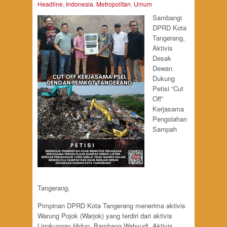
Headline
,
Indonesia
,
Metropolitan
,
Umum
Sambangi
DPRD Kota
Tangerang,
Aktivis
Desak
Dewan
Dukung
Petisi “Cut
Off”
Kerjasama
Pengolahan
Sampah
Tangerang,
Pimpinan DPRD Kota Tangerang menerima aktivis
Warung Pojok (Warjok) yang terdiri dari aktivis
Lingkungan Hidup, Bambang Wahyudi, Aktivis