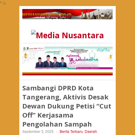
" />
Sambangi DPRD Kota
Tangerang, Aktivis Desak
Dewan Dukung Petisi “Cut
Off” Kerjasama
Pengolahan Sampah
September 3, 2025
-
Berita Terbaru
,
Daerah
,