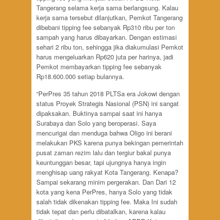
Tangerang selama kerja sama berlangsung. Kalau
kerja sama tersebut dilanjutkan, Pemkot Tangerang
dibebani tipping fee sebanyak Rp310 ribu per ton
sampah yang harus dibayarkan. Dengan estimasi
sehari 2 ribu ton, sehingga jika diakumulasi Pemkot
harus mengeluarkan Rp620 juta per harinya, jadi
Pemkot membayarkan tipping fee sebanyak
Rp18.600.000 setiap bulannya.
“PerPres 35 tahun 2018 PLTSa era Jokowi dengan
status Proyek Strategis Nasional (PSN) ini sangat
dipaksakan. Buktinya sampai saat ini hanya
Surabaya dan Solo yang beroperasi. Saya
mencurigai dan menduga bahwa Oligo ini berani
melakukan PKS karena punya bekingan pemerintah
pusat zaman rezim lalu dan tergiur bakal punya
keuntunggan besar, tapi ujungnya hanya ingin
menghisap uang rakyat Kota Tangerang. Kenapa?
Sampai sekarang minim pergerakan. Dan Dari 12
kota yang kena PerPres, hanya Solo yang tidak
salah tidak dikenakan tipping fee. Maka Ini sudah
tidak tepat dan perlu dibatalkan, karena kalau