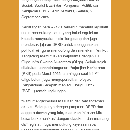
Sosial, Saeful Basri dan Pengamat Politik dan
Kebijakan Publik, Adib Miftahul, Selasa, 2
September 2025.
Kedatangan para Aktivis tersebut meminta legislatif
untuk mendukung petisi yang bakal digulirkan
kepada masyarakat kota Tangerang dan juga
mendesak jajaran DPRD untuk menggunakan
political will guna mendorong dan menekan Pemkot
Tangerang memutuskan kerjasama dengan PT
Oligo Infra Swarna Nusantara (Oligo). Sebab sejak
dilakukan penandatanganan Perjanjian Kerjasama
(PKS) pada Maret 2022 lalu hingga saat ini PT
Oligo belum juga mengoperasikan proyek
Pengelolaan Sampah menjadi Energi Listrik
(PSEL,) ramah lingkungan.
“Kami mengapresiasi masukan dari teman-teman
aktivis. Selanjutnya dengan pimpinan DPRD dan
anggota dewan yang lain, masukan ini akan kita
bawa berkomunikasi dengan eksekutif dan memang
dari legislatif juga mendukung kejelasan soal
kerjasama pengolahan sampah ini. Karna soal